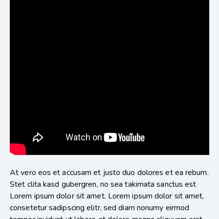
At vero eos et accusam et justo duo dolores et ea rebum.
Stet clita kasd gubergren, no sea takimata sanctus est
Lorem ipsum dolor sit amet. Lorem ipsum dolor sit amet,
consetetur sadipscing elitr, sed diam nonumy eirmod