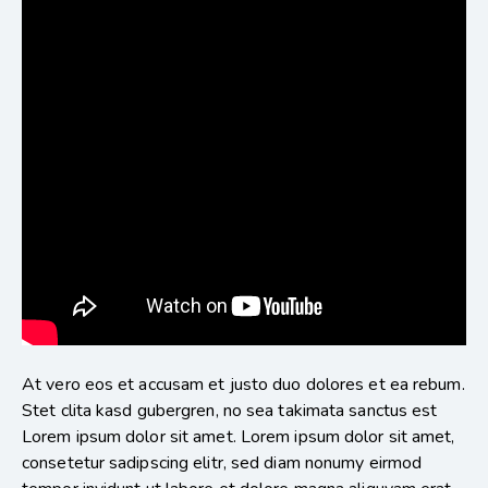
At vero eos et accusam et justo duo dolores et ea rebum.
Stet clita kasd gubergren, no sea takimata sanctus est
Lorem ipsum dolor sit amet. Lorem ipsum dolor sit amet,
consetetur sadipscing elitr, sed diam nonumy eirmod