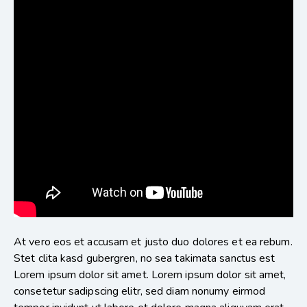
At vero eos et accusam et justo duo dolores et ea rebum.
Stet clita kasd gubergren, no sea takimata sanctus est
Lorem ipsum dolor sit amet. Lorem ipsum dolor sit amet,
consetetur sadipscing elitr, sed diam nonumy eirmod